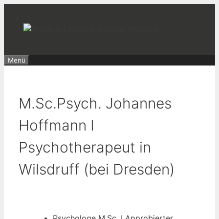
Zum
Inhalt
springen
Menü
M.Sc.Psych. Johannes
Hoffmann I
Psychotherapeut in
Wilsdruff (bei Dresden)
Psychologe M.Sc. I Approbierter